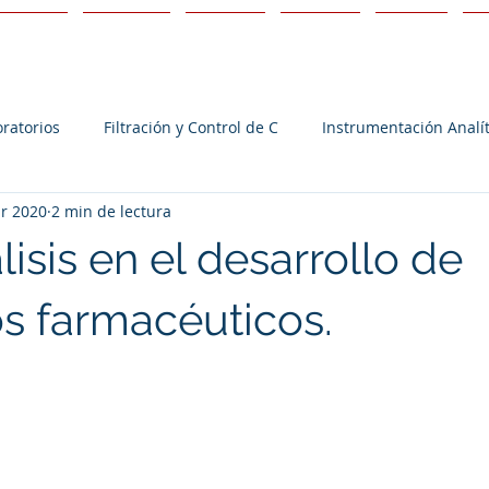
ndustrias
Productos
Servicios
Nosotros
Soporte
Ar
ratorios
Filtración y Control de C
Instrumentación Analít
br 2020
2 min de lectura
isis en el desarrollo de
s farmacéuticos.