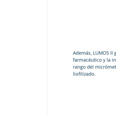
Además, LUMOS II g
farmacéutico y la i
rango del micrómet
liofilizado. 