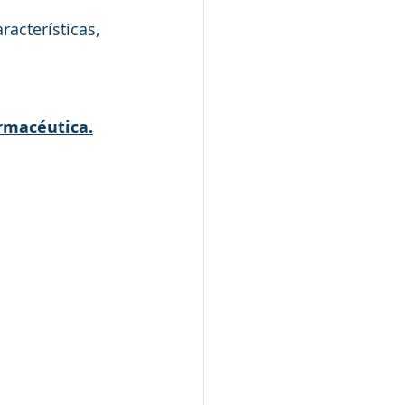
acterísticas, 
armacéutica.