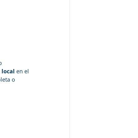
o 
 local
 en el 
leta o 