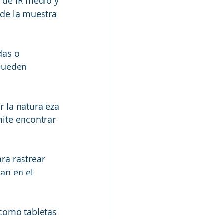
 de IR medio y 
 de la muestra 
das o 
pueden 
 la naturaleza 
mite encontrar 
ra rastrear 
an en el 
como tabletas 