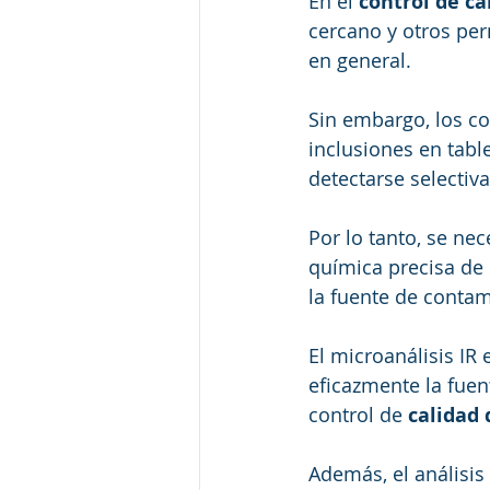
En el
 control de ca
cercano y otros per
en general. 
Sin embargo, los c
inclusiones en ta
detectarse selectiv
Por lo tanto, se ne
química precisa de 
la fuente de conta
El microanálisis IR
eficazmente la fue
control de 
calidad 
Además, el análisi