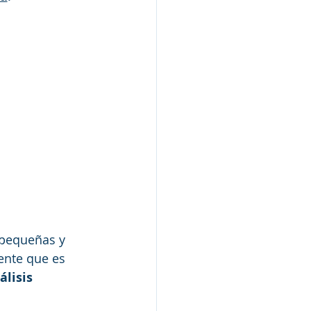
 pequeñas y 
ente que es 
álisis 