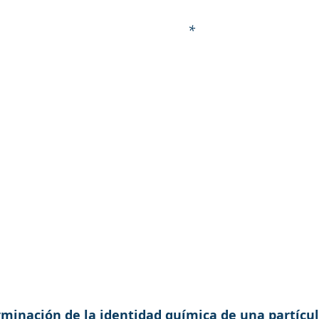
                                                                                      *              
minación de la identidad química de una partícu