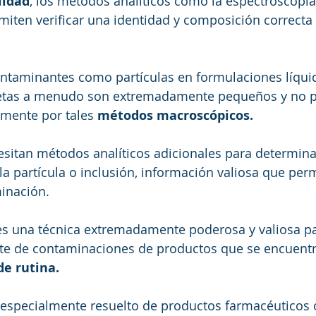
lidad
, los métodos analíticos como la espectroscopía
miten verificar una identidad y composición correcta
ontaminantes como partículas en formulaciones líqui
bletas a menudo son extremadamente pequeños y no 
amente por tales 
métodos macroscópicos. 
cesitan métodos analíticos adicionales para determinar
la partícula o inclusión, información valiosa que per
minación.
 es una técnica extremadamente poderosa y valiosa pa
nte de contaminaciones de productos que se encuentr
de rutina.
s especialmente resuelto de productos farmacéuticos 