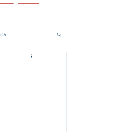
Iniciar sesión
ticulos
Contacto
ica