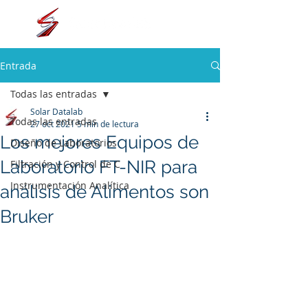
Entrada
Todas las entradas
Solar Datalab
Todas las entradas
27 oct 2021
5 min de lectura
Los mejores Equipos de
Diseño de Laboratorios
Laboratorio FT-NIR para
Filtración y Control de C
Instrumentación Analítica
análisis de Alimentos son
Bruker