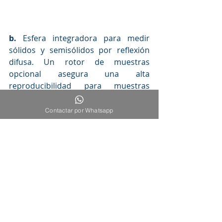
b.
 Esfera integradora para medir 
sólidos y semisólidos por reflexión 
difusa. Un rotor de muestras 
opcional asegura una alta 
reproducibilidad para muestras 
heterogéneas. 
Contactar por Whatsapp
c.
 Sondas de fibras ópticas para 
medir muestras directamente en 