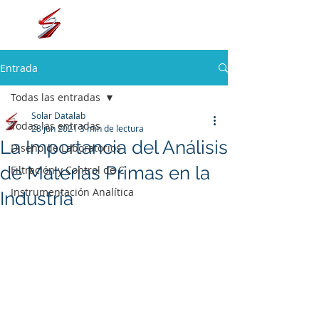
Entrada
Todas las entradas
Solar Datalab
Todas las entradas
28 jun 2021
3 min de lectura
La Importancia del Análisis
Diseño de Laboratorios
de Materias Primas en la
Filtración y Control de C
Instrumentación Analítica
Industria